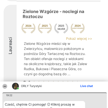
Zielone Wzgórze - noclegi na
Roztoczu
Pokaż więcej >>
Laureaci
Zielone Wzgórze mieści się w
Zwierzyńcu, malowniczo położonym u
podnóża Góry Tartacznej na Roztoczu.
Ten obiekt oferuje noclegi z widokami
na okoliczne krajobrazy, takie jak Zalew
Rudka, Bukowa i Piaseczna Góra, co
czyni go dogodną bazą do ...
9.1
ORŁY Turystyki
Live chat
19:22
Organizator plebiscytu
Plebiscyt
Kontakt
Bright Side Solutions sp. z o.
Laureaci
Kontakt
Cześć, chętnie Ci pomogę! 🙂 Kliknij proszę w
o. sp. k.
Lista