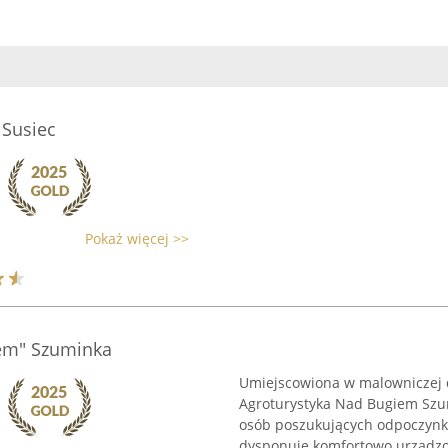
 Susiec
Pokaż więcej >>
iem" Szuminka
Umiejscowiona w malowniczej d
Agroturystyka Nad Bugiem Szum
osób poszukujących odpoczynku
dysponuje komfortowo urządzo