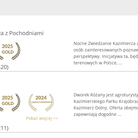
za z Pochodniami
Nocne Zwiedzanie Kazimierza z
osób zainteresowanych poznaw
perspektywy. Inicjatywa ta, bę
terenowych w Polsce, ...
420)
Dworek Różany jest agroturys
Kazimierskiego Parku Krajobr
Kazimierz Dolny. Oferta obejm
zapewniają dogodne ...
Pokaż więcej >>
211)