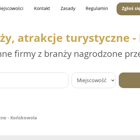
iejscowości
Kontakt
Zasady
Regulamin
Zgłoś si
ży, atrakcje turystyczne 
nne firmy z branży nagrodzone prz
czne - Końskowola