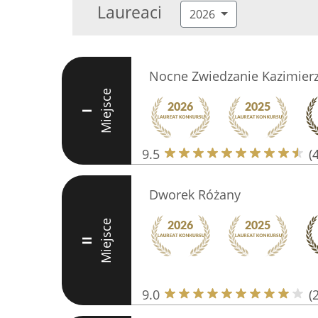
Laureaci
2026
Nocne Zwiedzanie Kazimier
Miejsce
I
9.5
(
Dworek Różany
Miejsce
II
9.0
(