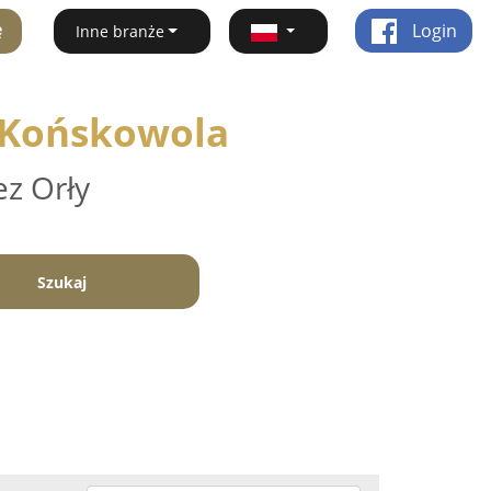
ę
Login
Inne branże
- Końskowola
ez Orły
Szukaj