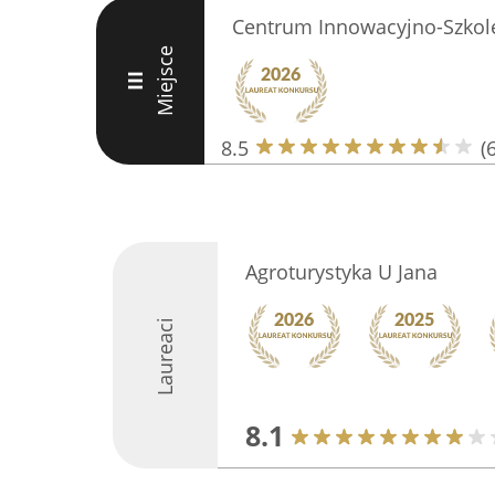
Centrum Innowacyjno-Szkol
Miejsce
III
8.5
(6
Agroturystyka U Jana
Laureaci
8.1