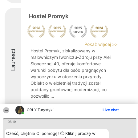
Hostel Promyk
Pokaż więcej >>
Hostel Promyk, zlokalizowany w
Laureaci
malowniczym Iwoniczu-Zdroju przy Alei
Słonecznej 40, oferuje komfortowe
warunki pobytu dla osób pragnących
wypoczynku w otoczeniu przyrody.
Obiekt o wieloletniej tradycji został
poddany gruntownej modernizacji, co
pozwoliło ...
8.8
ORŁY Turystyki
Live chat
08:19
Organizator plebiscytu
Plebiscyt
Kontakt
Cześć, chętnie Ci pomogę! 🙂 Kliknij proszę w
Bright Side Solutions sp. z o.
Laureaci
Kontakt