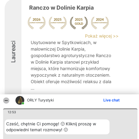
Ranczo w Dolinie Karpia
Pokaż więcej >>
Usytuowane w Spytkowicach, w
Laureaci
malowniczej Dolinie Karpia,
gospodarstwo agroturystyczne Ranczo
w Dolinie Karpia stanowi przykład
miejsca, które harmonizuje komfortowy
wypoczynek z naturalnym otoczeniem.
Obiekt oferuje możliwość relaksu z dala
...
9.9
ORŁY Turystyki
Live chat
12:53
Organizator plebiscytu
Plebiscyt
Kontakt
Cześć, chętnie Ci pomogę! 🙂 Kliknij proszę w
Bright Side Solutions sp. z o.
Laureaci
Kontakt
odpowiedni temat rozmowy! 🙂
o. sp. k.
Lista
ul. Ruska 22
wszystkich