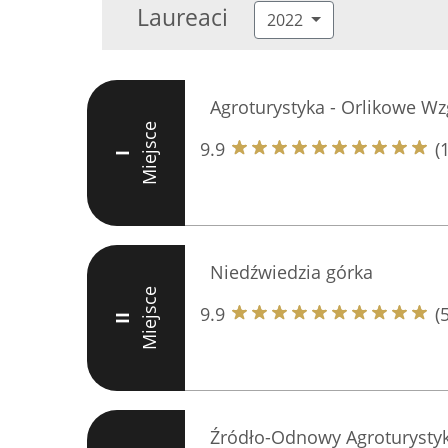
Laureaci
2022
Agroturystyka - Orlikowe Wz
Miejsce
9.9
(
I
Niedźwiedzia górka
Miejsce
9.9
(
II
Źródło-Odnowy Agroturysty