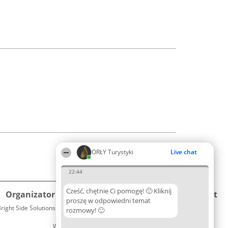
ORŁY Turystyki
Live chat
22:44
Cześć, chętnie Ci pomogę! 🙂 Kliknij
Organizator plebiscytu
Plebiscyt
Kontakt
proszę w odpowiedni temat
right Side Solutions sp. z o. o. sp. k.
Laureaci
rozmowy! 🙂
Kontakt
ul. Ruska 22
Lista
Wrocław 50-079
wszystkich