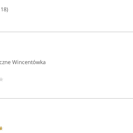
118)
yczne Wincentówka