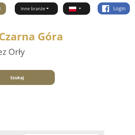
ę
Login
Inne branże
 Czarna Góra
ez Orły
Szukaj