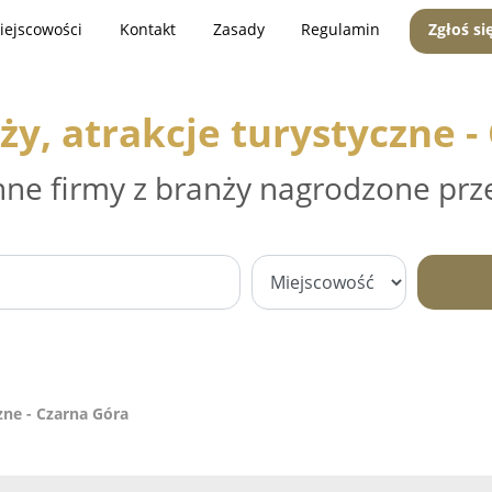
iejscowości
Kontakt
Zasady
Regulamin
Zgłoś si
ży, atrakcje turystyczne -
nne firmy z branży nagrodzone prz
zne - Czarna Góra