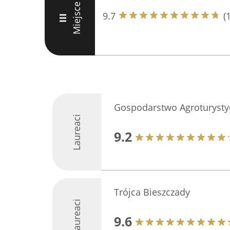
Miejsce
9.7
(
III
Gospodarstwo Agroturyst
Laureaci
9.2
Trójca Bieszczady
Laureaci
9.6