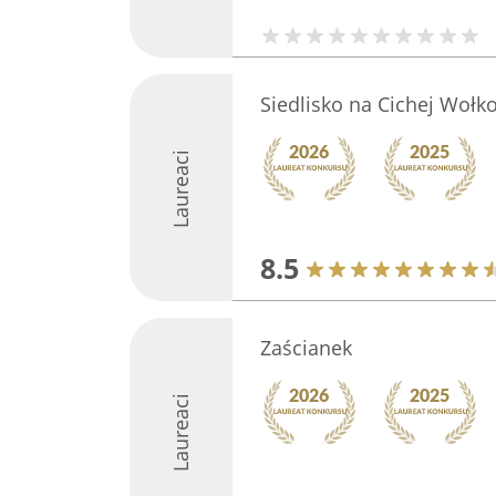
Siedlisko na Cichej Wołk
Laureaci
8.5
Zaścianek
Laureaci