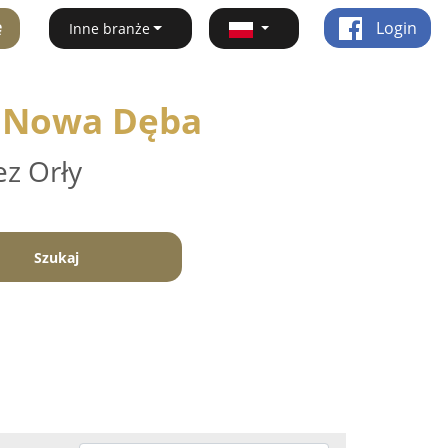
ę
Login
Inne branże
 - Nowa Dęba
ez Orły
Szukaj