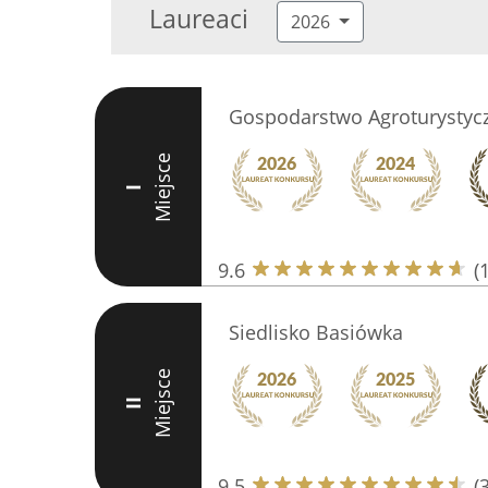
Laureaci
2026
Gospodarstwo Agroturystyc
Miejsce
I
9.6
(
Siedlisko Basiówka
Miejsce
II
9.5
(