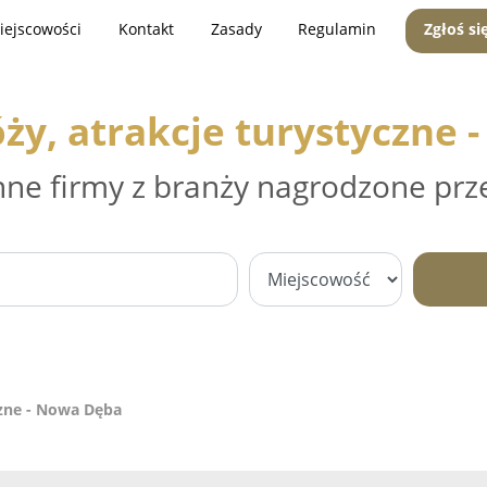
iejscowości
Kontakt
Zasady
Regulamin
Zgłoś si
ży, atrakcje turystyczne
nne firmy z branży nagrodzone prz
czne - Nowa Dęba