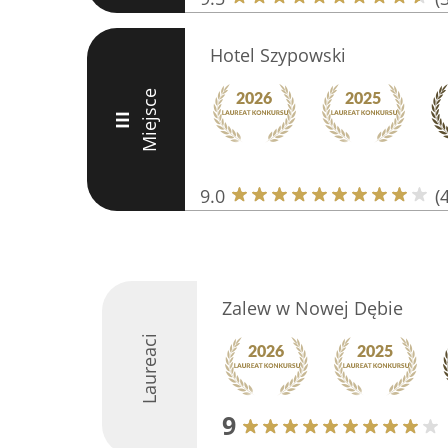
Hotel Szypowski
Miejsce
III
9.0
(
Zalew w Nowej Dębie
Laureaci
9