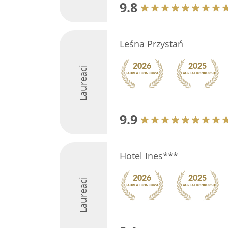
9.8
Leśna Przystań
Laureaci
9.9
Hotel Ines***
Laureaci