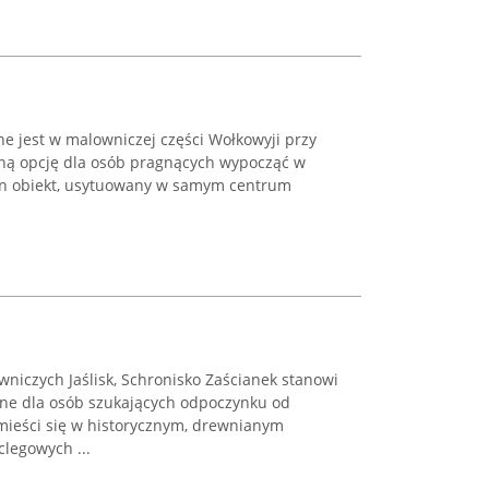
ane jest w malowniczej części Wołkowyji przy
yjną opcję dla osób pragnących wypocząć w
Ten obiekt, usytuowany w samym centrum
niczych Jaślisk, Schronisko Zaścianek stanowi
ne dla osób szukających odpoczynku od
mieści się w historycznym, drewnianym
clegowych ...