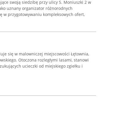
jące swoją siedzibę przy ulicy S. Moniuszki 2 w
jako uznany organizator różnorodnych
się w przygotowywaniu kompleksowych ofert,
duje się w malowniczej miejscowości Łętownia,
owskiego. Otoczona rozległymi lasami, stanowi
zukujących ucieczki od miejskiego zgiełku i