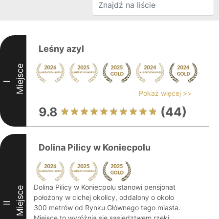
Leśny azyl
Miejsce
I
Pokaż więcej >>
9.8
(44)
Dolina Pilicy w Koniecpolu
Dolina Pilicy w Koniecpolu stanowi pensjonat
Miejsce
położony w cichej okolicy, oddalony o około
II
300 metrów od Rynku Głównego tego miasta.
Miejsce to wyróżnia się sąsiedztwem rzeki