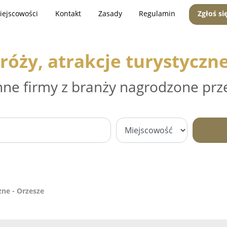
iejscowości
Kontakt
Zasady
Regulamin
Zgłoś si
róży, atrakcje turystyczne
nne firmy z branży nagrodzone prz
zne - Orzesze