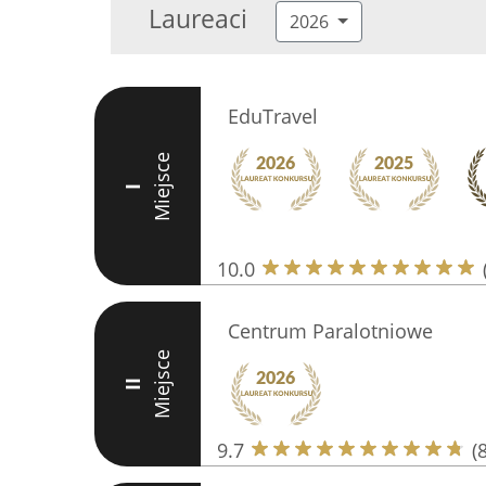
Laureaci
2026
EduTravel
Miejsce
I
10.0
Centrum Paralotniowe
Miejsce
II
9.7
(