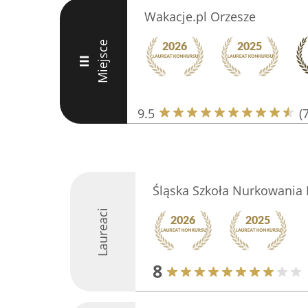
Wakacje.pl Orzesze
Miejsce
III
9.5
(
Śląska Szkoła Nurkowania 
Laureaci
8