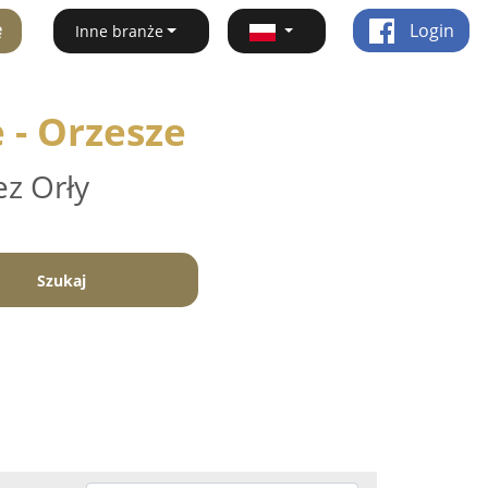
ę
Login
Inne branże
 - Orzesze
ez Orły
Szukaj