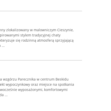
nny zlokalizowany w malowniczym Cieszynie,
spirowanymi stylem tradycyjnej chaty
akteryzuje się rodzinną atmosferą sprzyjającą
...
a wzgórzu Parecznika w centrum Beskidu
biekt wypoczynkowy oraz miejsce na spotkania
owocześnie wyposażonymi, komfortowymi
a ...