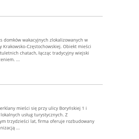
ks domków wakacyjnych zlokalizowanych w
ury Krakowsko-Częstochowskiej. Obiekt mieści
uletnich chatach, łącząc tradycyjny wiejski
niem. ...
rklany mieści się przy ulicy Boryńskiej 1 i
 lokalnych usług turystycznych. Z
m trzydzieści lat, firma oferuje rozbudowany
izacją ...