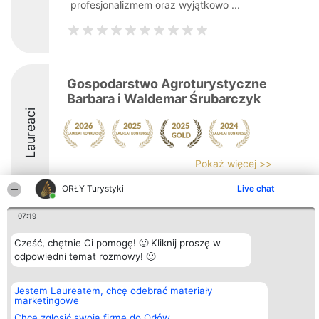
profesjonalizmem oraz wyjątkowo ...
Gospodarstwo Agroturystyczne
Barbara i Waldemar Śrubarczyk
Laureaci
Pokaż więcej >>
9
ORŁY Turystyki
Live chat
07:19
Organizator plebiscytu
Plebiscyt
Kontakt
Cześć, chętnie Ci pomogę! 🙂 Kliknij proszę w
Bright Side Solutions sp. z o.
Laureaci
Kontakt
odpowiedni temat rozmowy! 🙂
o. sp. k.
Lista
ul. Ruska 22
wszystkich
Wrocław 50-079
Laureatów
Jestem Laureatem, chcę odebrać materiały
KRS 0000749100 | Regon
Zasady
marketingowe
381313360 | NIP 8943132676
Regulamin
+48 508 492 400
Polityka
Chcę zgłosić swoją firmę do Orłów