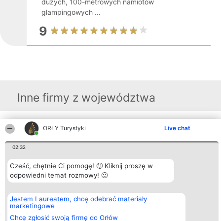
dużych, 100-metrowych namiotów
glampingowych ...
9
Inne firmy z województwa
ORŁY Turystyki
Live chat
Organizator plebiscytu
Plebiscyt
Kontakt
Bright Side Solutions sp. z o.
Laureaci
Kontakt
o. sp. k.
Lista
02:32
ul. Ruska 22
wszystkich
Wrocław 50-079
Laureatów
Cześć, chętnie Ci pomogę! 🙂 Kliknij proszę w
KRS 0000749100 | Regon
Zasady
odpowiedni temat rozmowy! 🙂
381313360 | NIP 8943132676
Regulamin
+48 508 492 400
Polityka
Prywatności
Jestem Laureatem, chcę odebrać materiały
marketingowe
Chcę zgłosić swoją firmę do Orłów