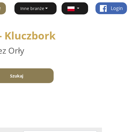
ę
Login
Inne branże
- Kluczbork
ez Orły
Szukaj