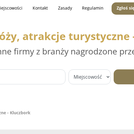
iejscowości
Kontakt
Zasady
Regulamin
Zgłoś si
óży, atrakcje turystyczne 
nne firmy z branży nagrodzone prz
zne - Kluczbork