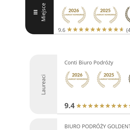
Miejsce
III
9.6
(
Conti Biuro Podróży
Laureaci
9.4
BIURO PODRÓŻY GOLDEN