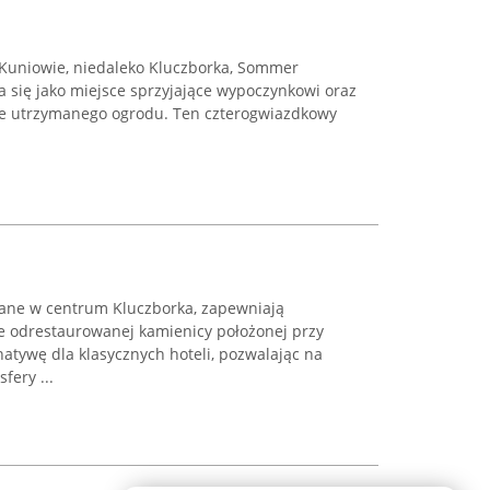
Kuniowie, niedaleko Kluczborka, Sommer
 się jako miejsce sprzyjające wypoczynkowi oraz
ie utrzymanego ogrodu. Ten czterogwiazdkowy
wane w centrum Kluczborka, zapewniają
e odrestaurowanej kamienicy położonej przy
natywę dla klasycznych hoteli, pozwalając na
fery ...