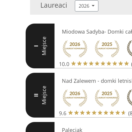
Laureaci
2026
Miodowa Sadyba- Domki ca
Miejsce
I
10.0
Nad Zalewem - domki letni
Miejsce
II
9.6
(
Paleciak