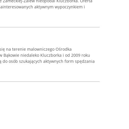
ie Zameckiej-Zalew nieopodal Kluczborka. Oferta
 zainteresowanych aktywnym wypoczynkiem i
 się na terenie malowniczego Ośrodka
 Bąkowie niedaleko Kluczborka i od 2009 roku
ną do osób szukających aktywnych form spędzania