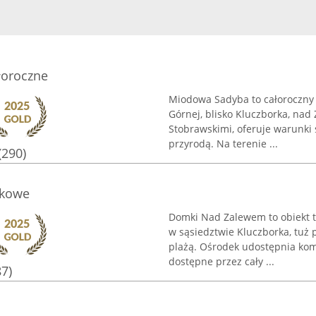
łoroczne
Miodowa Sadyba to całoroczny 
Górnej, blisko Kluczborka, na
Stobrawskimi, oferuje warunki 
przyrodą. Na terenie ...
(290)
skowe
Domki Nad Zalewem to obiekt t
w sąsiedztwie Kluczborka, tuż
plażą. Ośrodek udostępnia ko
dostępne przez cały ...
87)