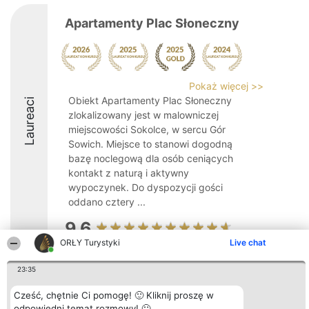
Apartamenty Plac Słoneczny
Pokaż więcej >>
Obiekt Apartamenty Plac Słoneczny
Laureaci
zlokalizowany jest w malowniczej
miejscowości Sokolce, w sercu Gór
Sowich. Miejsce to stanowi dogodną
bazę noclegową dla osób ceniących
kontakt z naturą i aktywny
wypoczynek. Do dyspozycji gości
oddano cztery ...
9.6
ORŁY Turystyki
Live chat
23:35
Organizator plebiscytu
Plebiscyt
Kontakt
Bright Side Solutions sp. z o.
Laureaci
Kontakt
Cześć, chętnie Ci pomogę! 🙂 Kliknij proszę w
o. sp. k.
Lista
ul. Ruska 22
odpowiedni temat rozmowy! 🙂
wszystkich