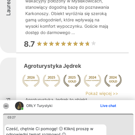
Laureaci
wakacyjny położony w Mysłakowicach,
stanowiący dogodną bazę do poznawania
Karkonoszy. Obiekt wyróżnia się szeroką
gamą udogodnień, które wpływają na
wysoki komfort wypoczynku. Goście mają
dostęp do darmowego ...
8.7
Agroturystyka Jędrek
Pokaż więcej >>
Agroturystyka Jędrek to obiekt
Laureaci
agroturystyczny zlokalizowany w
ORŁY Turystyki
Live chat
malowniczej Kostrzycy, oferujący
03:27
wypoczynek z widokiem na Karkonosze
oraz Śnieżkę. Obiekt stanowi dogodny
Cześć, chętnie Ci pomogę! 🙂 Kliknij proszę w
punkt do zwiedzania okolicznych atrakcji
odpowiedni temat rozmowy! 🙂