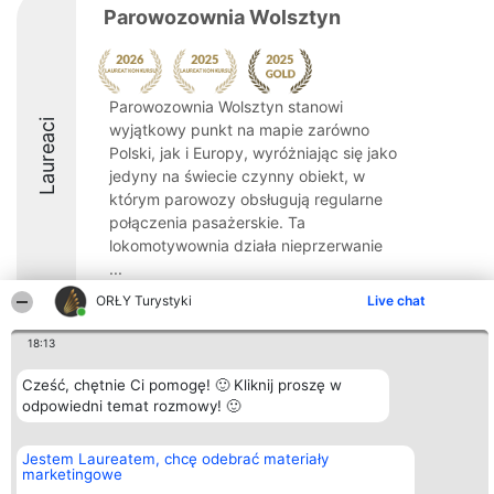
Parowozownia Wolsztyn
Parowozownia Wolsztyn stanowi
Laureaci
wyjątkowy punkt na mapie zarówno
Polski, jak i Europy, wyróżniając się jako
jedyny na świecie czynny obiekt, w
którym parowozy obsługują regularne
połączenia pasażerskie. Ta
lokomotywownia działa nieprzerwanie
...
ORŁY Turystyki
Live chat
9.2
18:13
Cześć, chętnie Ci pomogę! 🙂 Kliknij proszę w
Organizator plebiscytu
Plebiscyt
Kontakt
Bright Side Solutions sp. z o.
odpowiedni temat rozmowy! 🙂
Laureaci
Kontakt
o. sp. k.
Lista
ul. Ruska 22
wszystkich
Wrocław 50-079
Laureatów
Jestem Laureatem, chcę odebrać materiały
KRS 0000749100 | Regon
Zasady
marketingowe
381313360 | NIP 8943132676
Regulamin