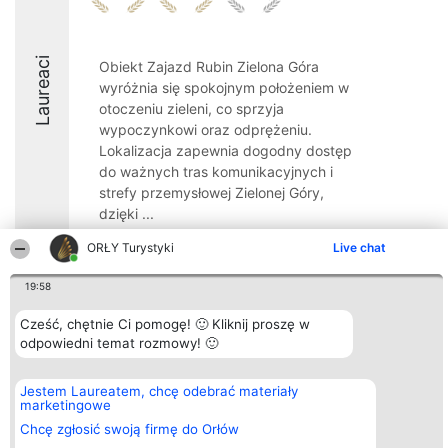
Laureaci
Obiekt Zajazd Rubin Zielona Góra
wyróżnia się spokojnym położeniem w
otoczeniu zieleni, co sprzyja
wypoczynkowi oraz odprężeniu.
Lokalizacja zapewnia dogodny dostęp
do ważnych tras komunikacyjnych i
strefy przemysłowej Zielonej Góry,
dzięki ...
9
ORŁY Turystyki
Live chat
19:58
Organizator plebiscytu
Plebiscyt
Kontakt
Cześć, chętnie Ci pomogę! 🙂 Kliknij proszę w
Bright Side Solutions sp. z o.
Laureaci
Kontakt
odpowiedni temat rozmowy! 🙂
o. sp. k.
Lista
ul. Ruska 22
wszystkich
Wrocław 50-079
Laureatów
Jestem Laureatem, chcę odebrać materiały
KRS 0000749100 | Regon
Zasady
marketingowe
381313360 | NIP 8943132676
Regulamin
+48 508 492 400
Polityka
Chcę zgłosić swoją firmę do Orłów
Prywatności