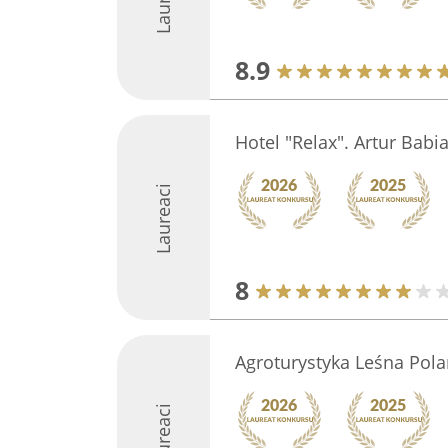
8.9
Hotel "Relax". Artur Babi
Laureaci
8
Agroturystyka Leśna Pol
Laureaci