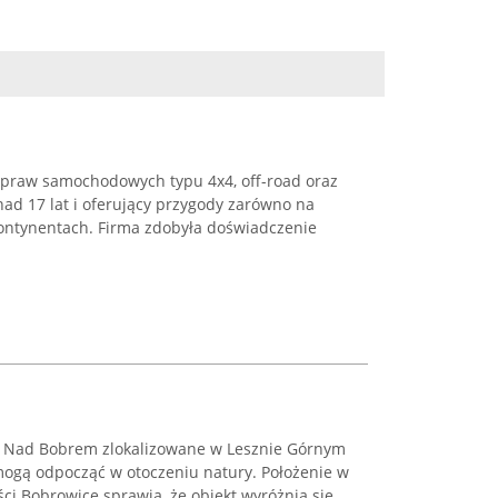
ypraw samochodowych typu 4x4, off-road oraz
nad 17 lat i oferujący przygody zarówno na
h kontynentach. Firma zdobyła doświadczenie
 Nad Bobrem zlokalizowane w Lesznie Górnym
 mogą odpocząć w otoczeniu natury. Położenie w
ci Bobrowice sprawia, że obiekt wyróżnia się