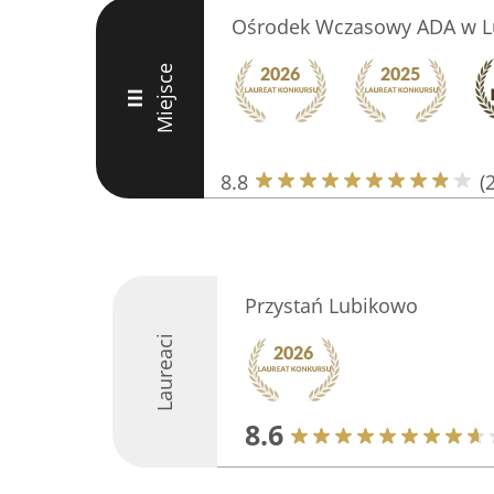
Ośrodek Wczasowy ADA w L
Miejsce
III
8.8
(
Przystań Lubikowo
Laureaci
8.6