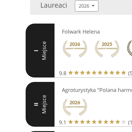
Laureaci
2026
Folwark Helena
Miejsce
I
9.8
(
Agroturystyka "Polana harm
Miejsce
II
9.1
(