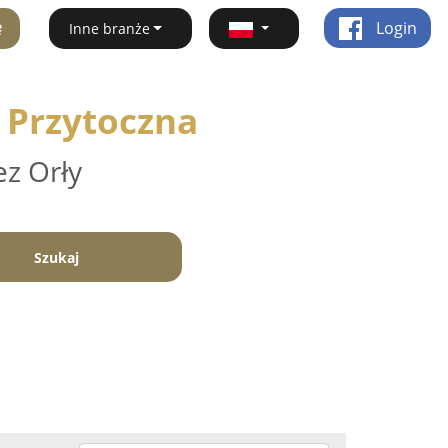
ę
Login
Inne branże
- Przytoczna
ez Orły
Szukaj