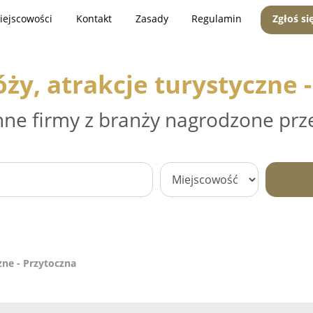
iejscowości
Kontakt
Zasady
Regulamin
Zgłoś si
ży, atrakcje turystyczne 
nne firmy z branży nagrodzone prz
zne - Przytoczna