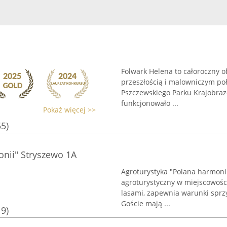
Folwark Helena to całoroczny o
przeszłością i malowniczym po
Pszczewskiego Parku Krajobrazo
funkcjonowało ...
Pokaż więcej >>
55)
onii" Stryszewo 1A
Agroturystyka "Polana harmoni
agroturystyczny w miejscowości
lasami, zapewnia warunki sprzy
Goście mają ...
19)