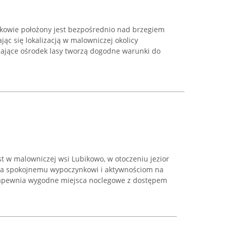
owie położony jest bezpośrednio nad brzegiem
jąc się lokalizacją w malowniczej okolicy
zające ośrodek lasy tworzą dogodne warunki do
t w malowniczej wsi Lubikowo, w otoczeniu jezior
zyja spokojnemu wypoczynkowi i aktywnościom na
apewnia wygodne miejsca noclegowe z dostępem