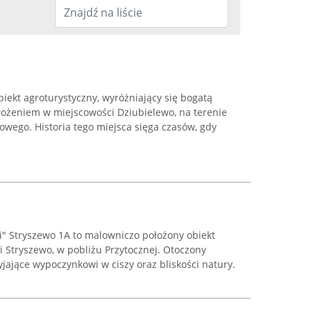
biekt agroturystyczny, wyróżniający się bogatą
łożeniem w miejscowości Dziubielewo, na terenie
wego. Historia tego miejsca sięga czasów, gdy
i" Stryszewo 1A to malowniczo położony obiekt
 Stryszewo, w pobliżu Przytocznej. Otoczony
jające wypoczynkowi w ciszy oraz bliskości natury.