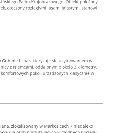
ińskiego Parku Krajobrazowego. Obiekt położony
k, otoczony rozległymi lasami iglastymi, stanowi
w Gubinie i charakteryzuje się usytuowaniem w
ranicy z Niemcami, oddalonym o około 3 kilometry.
komfortowych pokoi, urządzonych klasycznie w
iana, zlokalizowany w Markosicach 7 niedaleko
opcję dla osób poszukujących wygodnego noclegu