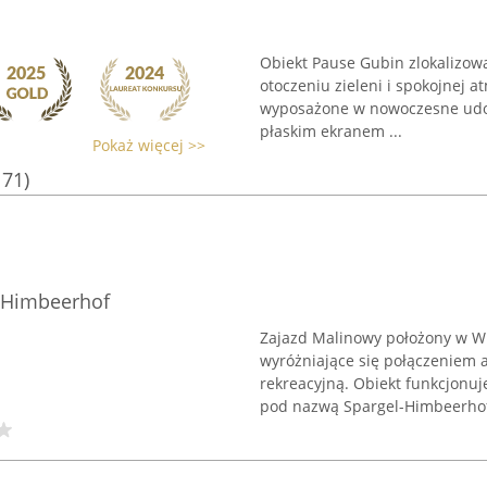
Obiekt Pause Gubin zlokalizowa
otoczeniu zieleni i spokojnej 
wyposażone w nowoczesne udogod
płaskim ekranem ...
Pokaż więcej >>
171)
l-Himbeerhof
Zajazd Malinowy położony w Wi
wyróżniające się połączeniem ag
rekreacyjną. Obiekt funkcjonu
pod nazwą Spargel-Himbeerhof,