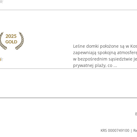
Leśne domki położone są w Kos
zapewniają spokojną atmosferę
w bezpośrednim sąsiedztwie J
prywatnej plaży, co ...
B
KRS 0000749100 | R