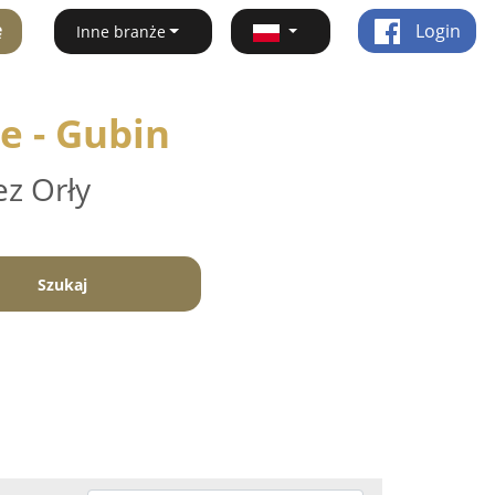
ę
Login
Inne branże
e - Gubin
ez Orły
Szukaj