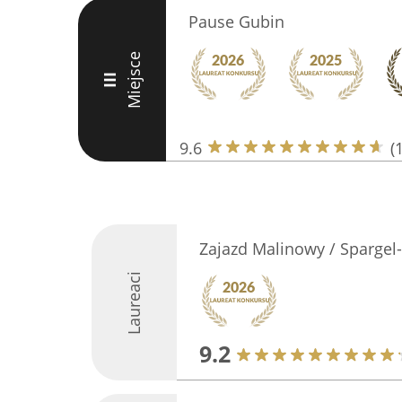
Pause Gubin
Miejsce
III
9.6
(
Zajazd Malinowy / Sparge
Laureaci
9.2