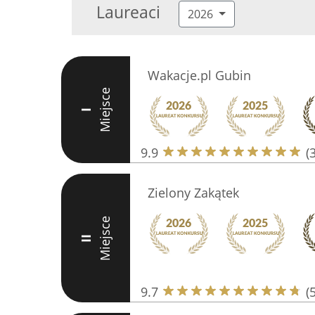
Laureaci
2026
Wakacje.pl Gubin
Miejsce
I
9.9
(
Zielony Zakątek
Miejsce
II
9.7
(