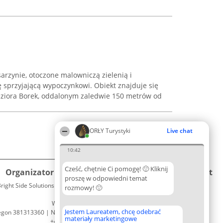
arzynie, otoczone malowniczą zielenią i
 sprzyjającą wypoczynkowi. Obiekt znajduje się
eziora Borek, oddalonym zaledwie 150 metrów od
ORŁY Turystyki
Live chat
10:42
Cześć, chętnie Ci pomogę! 🙂 Kliknij
Organizator plebiscytu
Plebiscyt
Kontakt
proszę w odpowiedni temat
right Side Solutions sp. z o. o. sp. k.
Laureaci
rozmowy! 🙂
Kontakt
ul. Ruska 22
Lista
Wrocław 50-079
wszystkich
Jestem Laureatem, chcę odebrać
egon 381313360 | NIP 8943132676
Laureatów
materiały marketingowe
+48 508 492 400
Zasady