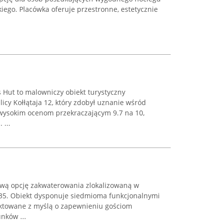
ego. Placówka oferuje przestronne, estetycznie
s Hut to malowniczy obiekt turystyczny
icy Kołłątaja 12, który zdobył uznanie wśród
wysokim ocenom przekraczającym 9.7 na 10,
 ...
ową opcję zakwaterowania zlokalizowaną w
 35. Obiekt dysponuje siedmioma funkcjonalnymi
jektowane z myślą o zapewnieniu gościom
nków ...