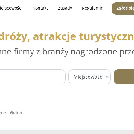
iejscowości
Kontakt
Zasady
Regulamin
Zgłoś si
dróży, atrakcje turystyczn
nne firmy z branży nagrodzone prz
zne - Gubin