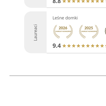
8.8
Leśne domki
Laureaci
9.4