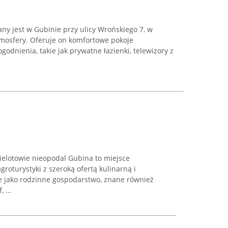
ny jest w Gubinie przy ulicy Wrońskiego 7, w
atmosfery. Oferuje on komfortowe pokoje
nienia, takie jak prywatne łazienki, telewizory z
elotowie nieopodal Gubina to miejsce
roturystyki z szeroką ofertą kulinarną i
je jako rodzinne gospodarstwo, znane również
 ...