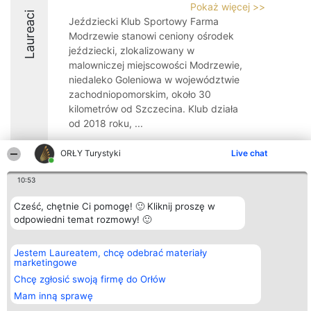
Pokaż więcej >>
Laureaci
Jeździecki Klub Sportowy Farma
Modrzewie stanowi ceniony ośrodek
jeździecki, zlokalizowany w
malowniczej miejscowości Modrzewie,
niedaleko Goleniowa w województwie
zachodniopomorskim, około 30
kilometrów od Szczecina. Klub działa
od 2018 roku, ...
8.7
ORŁY Turystyki
Live chat
10:53
Organizator plebiscytu
Plebiscyt
Kontakt
Cześć, chętnie Ci pomogę! 🙂 Kliknij proszę w
Bright Side Solutions sp. z o.
Laureaci
Kontakt
odpowiedni temat rozmowy! 🙂
o. sp. k.
Lista
ul. Ruska 22
wszystkich
Wrocław 50-079
Laureatów
KRS 0000749100 | Regon
Zasady
Jestem Laureatem, chcę odebrać materiały
381313360 | NIP 8943132676
Regulamin
marketingowe
+48 508 492 400
Polityka
Chcę zgłosić swoją firmę do Orłów
Prywatności
Mam inną sprawę