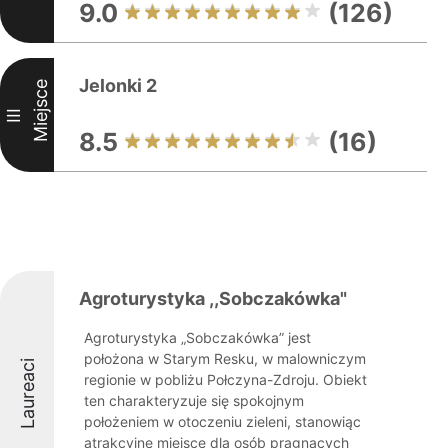
9.0
(126)
Jelonki 2
Miejsce
III
8.5
(16)
Agroturystyka ,,Sobczakówka"
Agroturystyka „Sobczakówka” jest
położona w Starym Resku, w malowniczym
Laureaci
regionie w pobliżu Połczyna-Zdroju. Obiekt
ten charakteryzuje się spokojnym
położeniem w otoczeniu zieleni, stanowiąc
atrakcyjne miejsce dla osób pragnących