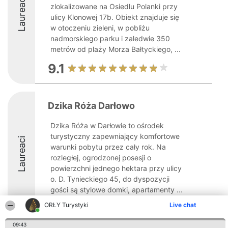
Laureaci
zlokalizowane na Osiedlu Polanki przy
ulicy Klonowej 17b. Obiekt znajduje się
w otoczeniu zieleni, w pobliżu
nadmorskiego parku i zaledwie 350
metrów od plaży Morza Bałtyckiego, ...
9.1
Dzika Róża Darłowo
Dzika Róża w Darłowie to ośrodek
turystyczny zapewniający komfortowe
Laureaci
warunki pobytu przez cały rok. Na
rozległej, ogrodzonej posesji o
powierzchni jednego hektara przy ulicy
o. D. Tynieckiego 45, do dyspozycji
gości są stylowe domki, apartamenty ...
ORŁY Turystyki
Live chat
9.6
09:43