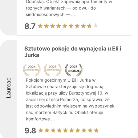
Gdańską. Obiekt zapewnia apartamenty w
różnych wariantach — od dwu- do
siedmioosobowych — ...
8.7
Sztutowo pokoje do wynajęcia u Eli i
Jurka
Laureaci
Pokojom gościnnym U Eli i Jurka w
Sztutowie charakteryzuje się dogodną
lokalizacją przy ulicy Bursztynowej 10, w
zacisznej części Pomorza, co sprawia, że
jest odpowiednim miejscem na wypoczynek
nad morzem Bałtyckim. Obiekt oferuje
komfortowe ...
9.8