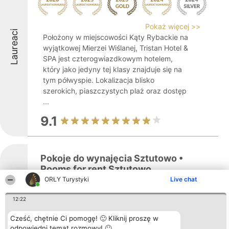
Pokaż więcej >>
Laureaci
Położony w miejscowości Kąty Rybackie na
wyjątkowej Mierzei Wiślanej, Tristan Hotel &
SPA jest czterogwiazdkowym hotelem,
który jako jedyny tej klasy znajduje się na
tym półwyspie. Lokalizacja blisko
szerokich, piaszczystych plaż oraz dostęp
...
9.1
Pokoje do wynajęcia Sztutowo •
Rooms for rent Sztutowo
Laureaci
ORŁY Turystyki
Live chat
12:22
Pokaż więcej >>
Cześć, chętnie Ci pomogę! 🙂 Kliknij proszę w
odpowiedni temat rozmowy! 🙂