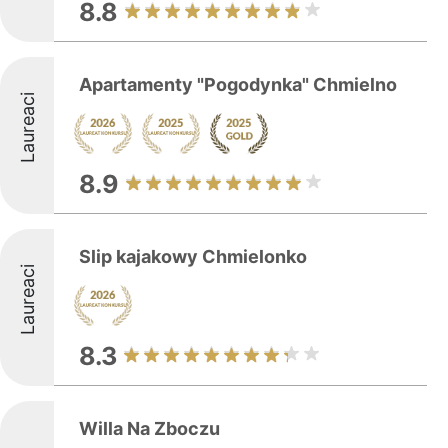
8.8
Apartamenty "Pogodynka" Chmielno
Laureaci
8.9
Slip kajakowy Chmielonko
Laureaci
8.3
Willa Na Zboczu