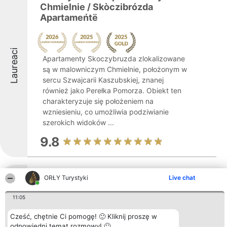
Chmielnie / Skòczibrózda
Apartameńtë
Laureaci
Apartamenty Skoczybruzda zlokalizowane
są w malowniczym Chmielnie, położonym w
sercu Szwajcarii Kaszubskiej, znanej
również jako Perełka Pomorza. Obiekt ten
charakteryzuje się położeniem na
wzniesieniu, co umożliwia podziwianie
szerokich widoków ...
9.8
Czarny Dąb - Nowoczesny dom
ORŁY Turystyki
Live chat
wakacyjny na Kaszubach, jacuzzi,
11:05
sauna, bilard.
Cześć, chętnie Ci pomogę! 🙂 Kliknij proszę w
odpowiedni temat rozmowy! 🙂