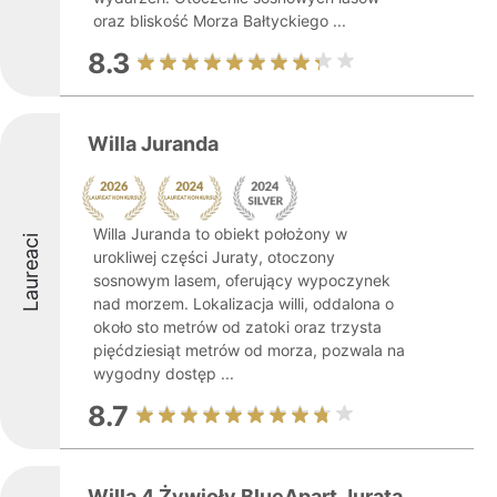
oraz bliskość Morza Bałtyckiego ...
8.3
Willa Juranda
Willa Juranda to obiekt położony w
Laureaci
urokliwej części Juraty, otoczony
sosnowym lasem, oferujący wypoczynek
nad morzem. Lokalizacja willi, oddalona o
około sto metrów od zatoki oraz trzysta
pięćdziesiąt metrów od morza, pozwala na
wygodny dostęp ...
8.7
Willa 4 Żywioły BlueApart Jurata