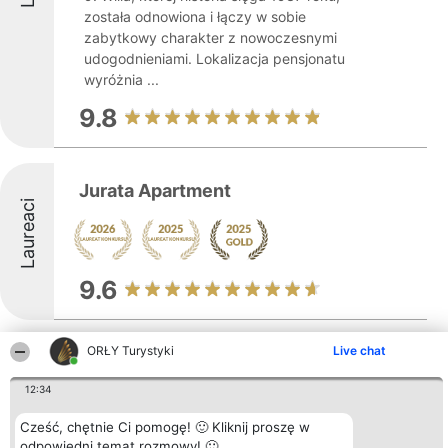
została odnowiona i łączy w sobie
zabytkowy charakter z nowoczesnymi
udogodnieniami. Lokalizacja pensjonatu
wyróżnia ...
9.8
Jurata Apartment
Laureaci
9.6
ORŁY Turystyki
Live chat
Jurata Residence
12:34
Cześć, chętnie Ci pomogę! 🙂 Kliknij proszę w
Jurata Residence to nowoczesny kompleks
odpowiedni temat rozmowy! 🙂