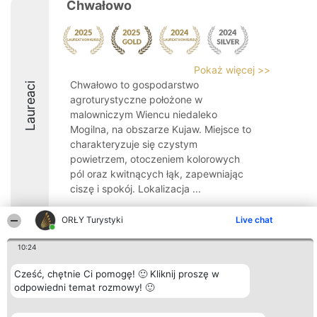
Chwałowo
Pokaż więcej >>
Chwałowo to gospodarstwo
Laureaci
agroturystyczne położone w
malowniczym Wiencu niedaleko
Mogilna, na obszarze Kujaw. Miejsce to
charakteryzuje się czystym
powietrzem, otoczeniem kolorowych
pól oraz kwitnących łąk, zapewniając
ciszę i spokój. Lokalizacja ...
ORŁY Turystyki
Live chat
10:24
Organizator plebiscytu
Plebiscyt
Kontakt
Cześć, chętnie Ci pomogę! 🙂 Kliknij proszę w
Bright Side Solutions sp. z o.
Laureaci
Kontakt
o. sp. k.
odpowiedni temat rozmowy! 🙂
Lista
ul. Ruska 22
wszystkich
Wrocław 50-079
Laureatów