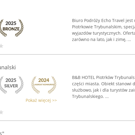
Biuro Podróży Echo Travel jes
Piotrkowie Trybunalskim, spec
wyjazdów turystycznych. Ofert
zarówno na lato, jak i zimę, ...
nalski
B&B HOTEL Piotrków Trybunalsk
części miasta. Obiekt stanowi
służbowo, jak i dla turystów z
Trybunalskiego. ...
Pokaż więcej >>
s"