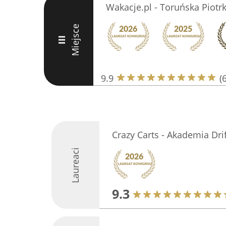
Wakacje.pl - Toruńska Piotr
Miejsce
III
9.9
(
Crazy Carts - Akademia Dri
Laureaci
9.3