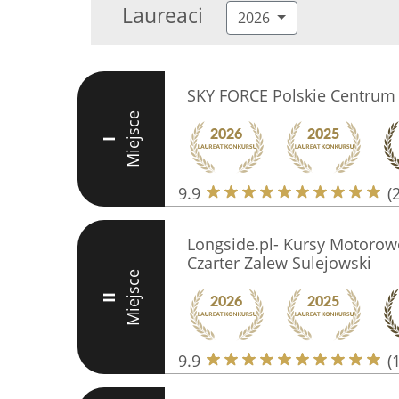
Laureaci
2026
SKY FORCE Polskie Centru
Miejsce
I
9.9
(
Longside.pl- Kursy Motorowo
Czarter Zalew Sulejowski
Miejsce
II
9.9
(