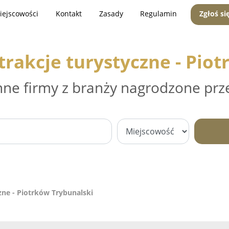
iejscowości
Kontakt
Zasady
Regulamin
Zgłoś si
trakcje turystyczne - Pio
nne firmy z branży nagrodzone prz
zne - Piotrków Trybunalski