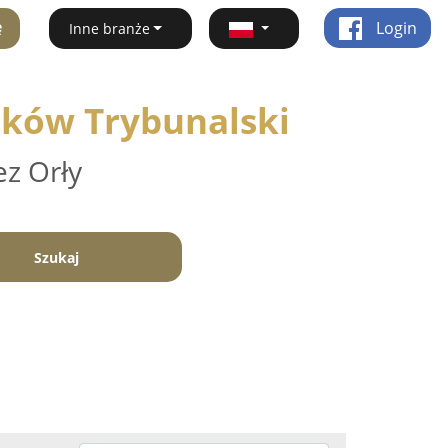
ę
Login
Inne branże
trków Trybunalski
ez Orły
Szukaj