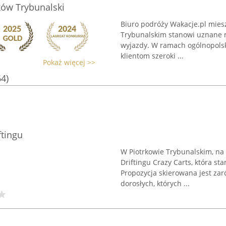
ków Trybunalski
Biuro podróży Wakacje.pl miesz
Trybunalskim stanowi uznane 
wyjazdy. W ramach ogólnopolski
klientom szeroki ...
Pokaż więcej >>
64)
ftingu
W Piotrkowie Trybunalskim, na 
Driftingu Crazy Carts, która s
Propozycja skierowana jest zaró
dorosłych, których ...