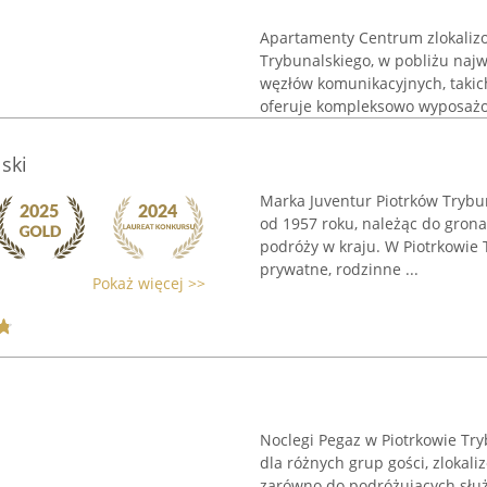
Apartamenty Centrum zlokalizo
Trybunalskiego, w pobliżu najw
węzłów komunikacyjnych, takic
oferuje kompleksowo wyposażon
ski
Marka Juventur Piotrków Trybu
od 1957 roku, należąc do gron
podróży w kraju. W Piotrkowie 
prywatne, rodzinne ...
Pokaż więcej >>
Noclegi Pegaz w Piotrkowie Tr
dla różnych grup gości, zlokali
zarówno do podróżujących służ