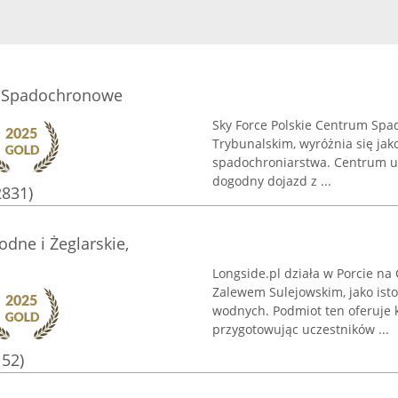
m Spadochronowe
Sky Force Polskie Centrum Spa
Trybunalskim, wyróżnia się jak
spadochroniarstwa. Centrum us
dogodny dojazd z ...
2831)
dne i Żeglarskie,
Longside.pl działa w Porcie n
Zalewem Sulejowskim, jako ist
wodnych. Podmiot ten oferuje 
przygotowując uczestników ...
152)