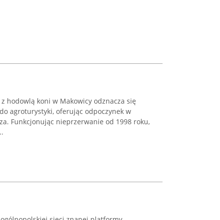
 z hodowlą koni w Makowicy odznacza się
 do agroturystyki, oferując odpoczynek w
a. Funkcjonując nieprzerwanie od 1998 roku,
..
ogólnopolskiej sieci znanej platformy