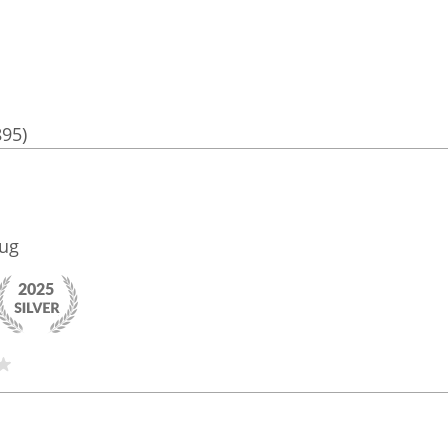
895)
Ług