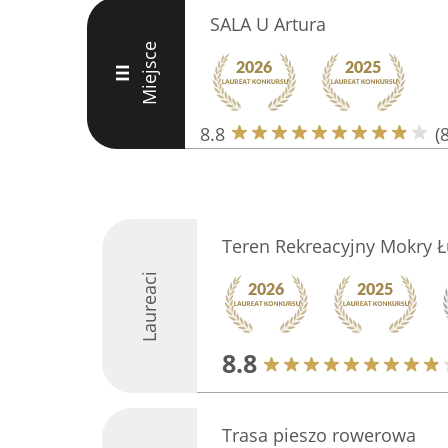
SALA U Artura
Miejsce
III
8.8
(
Teren Rekreacyjny Mokry 
Laureaci
8.8
Trasa pieszo rowerowa