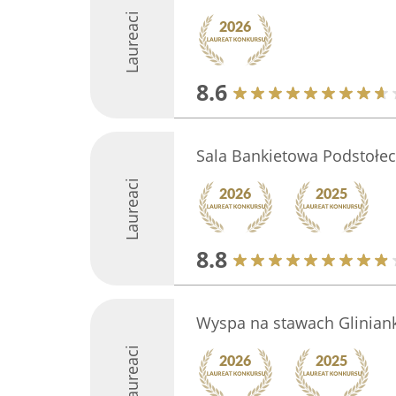
Laureaci
8.6
Sala Bankietowa Podstołe
Laureaci
8.8
Wyspa na stawach Gliniank
Laureaci