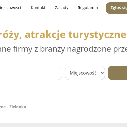
iejscowości
Kontakt
Zasady
Regulamin
Zgłoś si
óży, atrakcje turystyczne
nne firmy z branży nagrodzone prz
zne - Zielonka