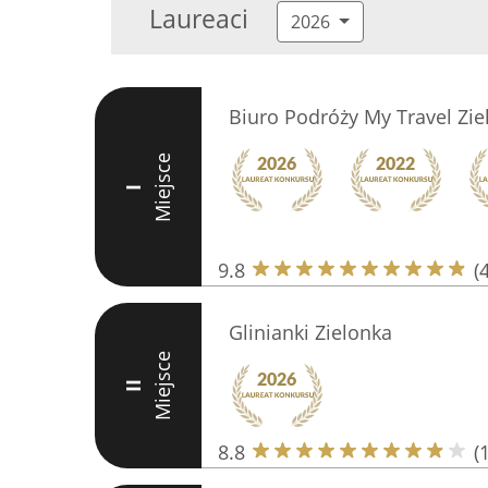
Laureaci
2026
Biuro Podróży My Travel Zie
Miejsce
I
9.8
(
Glinianki Zielonka
Miejsce
II
8.8
(