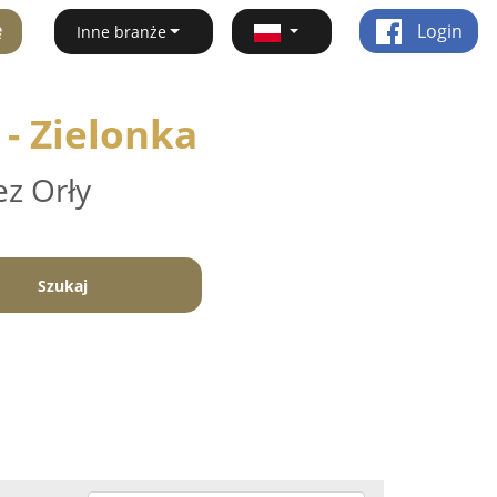
ę
Login
Inne branże
 - Zielonka
ez Orły
Szukaj