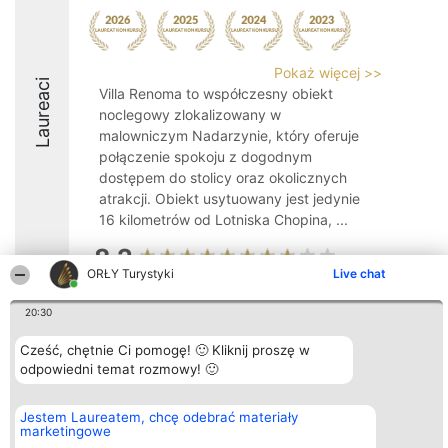
Pokaż więcej >>
Laureaci
Villa Renoma to współczesny obiekt
noclegowy zlokalizowany w
malowniczym Nadarzynie, który oferuje
połączenie spokoju z dogodnym
dostępem do stolicy oraz okolicznych
atrakcji. Obiekt usytuowany jest jedynie
16 kilometrów od Lotniska Chopina, ...
8.2
ORŁY Turystyki
Live chat
20:30
Organizator plebiscytu
Plebiscyt
Kontakt
Bright Side Solutions sp. z o.
Laureaci
Kontakt
Cześć, chętnie Ci pomogę! 🙂 Kliknij proszę w
o. sp. k.
Lista
odpowiedni temat rozmowy! 🙂
ul. Ruska 22
wszystkich
Wrocław 50-079
Laureatów
KRS 0000749100 | Regon
Zasady
Jestem Laureatem, chcę odebrać materiały
381313360 | NIP 8943132676
Regulamin
marketingowe
+48 508 492 400
Polityka
Prywatności