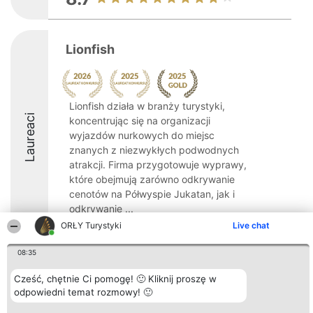
Lionfish
Lionfish działa w branży turystyki,
Laureaci
koncentrując się na organizacji
wyjazdów nurkowych do miejsc
znanych z niezwykłych podwodnych
atrakcji. Firma przygotowuje wyprawy,
które obejmują zarówno odkrywanie
cenotów na Półwyspie Jukatan, jak i
odkrywanie ...
ORŁY Turystyki
Live chat
10
08:35
Cześć, chętnie Ci pomogę! 🙂 Kliknij proszę w
Organizator plebiscytu
Plebiscyt
Kontakt
odpowiedni temat rozmowy! 🙂
Bright Side Solutions sp. z o.
Laureaci
Kontakt
o. sp. k.
Lista