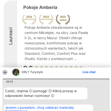
Pokoje Amberia
Pokoje Amberia zlokalizowane są w
Laureaci
centrum Mikołajek, na ulicy Jana Pawła
II 2c, w sercu Mazur. Obiekt oferuje
nowoczesne, komfortowe pokoje w
różnorodnych wariantach, takich jak
Standard, Comfort, Comfort Plus oraz
Studio. Każde z pomieszczeń ...
9.6
ORŁY Turystyki
Live chat
06:55
Organizator plebiscytu
Plebiscyt
Kontakt
Bright Side Solutions sp. z o.
Laureaci
Kontakt
Cześć, chętnie Ci pomogę! 🙂 Kliknij proszę w
o. sp. k.
Lista
odpowiedni temat rozmowy! 🙂
ul. Ruska 22
wszystkich
Wrocław 50-079
Laureatów
KRS 0000749100 | Regon
Zasady
Jestem Laureatem, chcę odebrać materiały
381313360 | NIP 8943132676
Regulamin