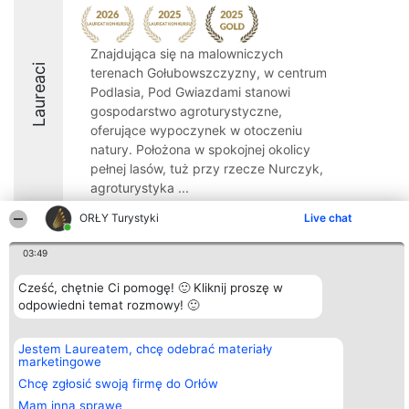
Znajdująca się na malowniczych
Laureaci
terenach Gołubowszczyzny, w centrum
Podlasia, Pod Gwiazdami stanowi
gospodarstwo agroturystyczne,
oferujące wypoczynek w otoczeniu
natury. Położona w spokojnej okolicy
pełnej lasów, tuż przy rzecze Nurczyk,
agroturystyka ...
9
ORŁY Turystyki
Live chat
03:49
Organizator plebiscytu
Plebiscyt
Kontakt
Cześć, chętnie Ci pomogę! 🙂 Kliknij proszę w
Bright Side Solutions sp. z o.
Laureaci
Kontakt
odpowiedni temat rozmowy! 🙂
o. sp. k.
Lista
ul. Ruska 22
wszystkich
Wrocław 50-079
Laureatów
Jestem Laureatem, chcę odebrać materiały
KRS 0000749100 | Regon
Zasady
marketingowe
381313360 | NIP 8943132676
Regulamin
+48 508 492 400
Chcę zgłosić swoją firmę do Orłów
Polityka
Prywatności
Mam inną sprawę