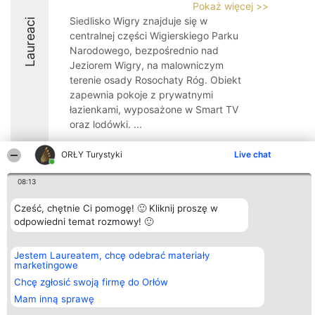
Pokaż więcej >>
Siedlisko Wigry znajduje się w
Laureaci
centralnej części Wigierskiego Parku
Narodowego, bezpośrednio nad
Jeziorem Wigry, na malowniczym
terenie osady Rosochaty Róg. Obiekt
zapewnia pokoje z prywatnymi
łazienkami, wyposażone w Smart TV
oraz lodówki. ...
9.8
ORŁY Turystyki
Live chat
08:13
Organizator plebiscytu
Plebiscyt
Kontakt
Cześć, chętnie Ci pomogę! 🙂 Kliknij proszę w
Bright Side Solutions sp. z o.
Laureaci
Kontakt
odpowiedni temat rozmowy! 🙂
o. sp. k.
Lista
ul. Ruska 22
wszystkich
Wrocław 50-079
Laureatów
KRS 0000749100 | Regon
Zasady
Jestem Laureatem, chcę odebrać materiały
381313360 | NIP 8943132676
Regulamin
marketingowe
+48 508 492 400
Polityka
Chcę zgłosić swoją firmę do Orłów
Prywatności
Mam inną sprawę