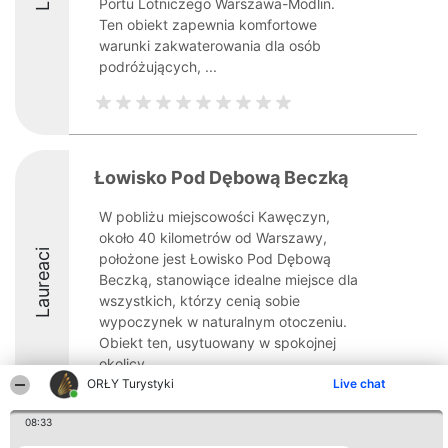
Portu Lotniczego Warszawa-Modlin.
Ten obiekt zapewnia komfortowe
warunki zakwaterowania dla osób
podróżujących, ...
Łowisko Pod Dębową Beczką
W pobliżu miejscowości Kawęczyn,
około 40 kilometrów od Warszawy,
Laureaci
położone jest Łowisko Pod Dębową
Beczką, stanowiące idealne miejsce dla
wszystkich, którzy cenią sobie
wypoczynek w naturalnym otoczeniu.
Obiekt ten, usytuowany w spokojnej
okolicy ...
ORŁY Turystyki
Live chat
9.2
08:33