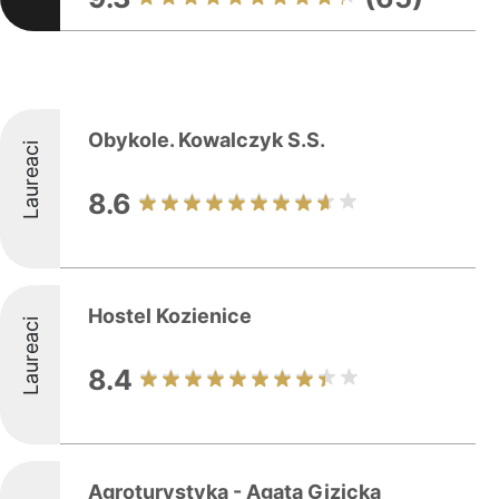
Obykole. Kowalczyk S.S.
Laureaci
8.6
Hostel Kozienice
Laureaci
8.4
Agroturystyka - Agata Gizicka