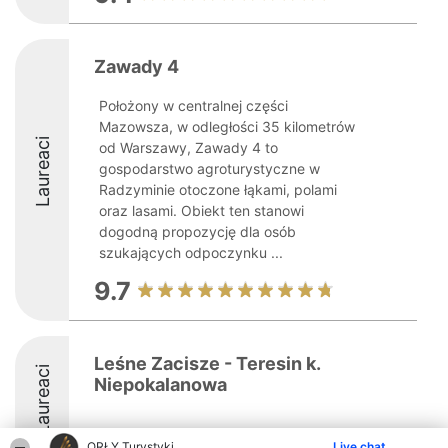
Zawady 4
Położony w centralnej części
Mazowsza, w odległości 35 kilometrów
Laureaci
od Warszawy, Zawady 4 to
gospodarstwo agroturystyczne w
Radzyminie otoczone łąkami, polami
oraz lasami. Obiekt ten stanowi
dogodną propozycję dla osób
szukających odpoczynku ...
9.7
Leśne Zacisze - Teresin k.
Laureaci
Niepokalanowa
8.5
ORŁY Turystyki
Live chat