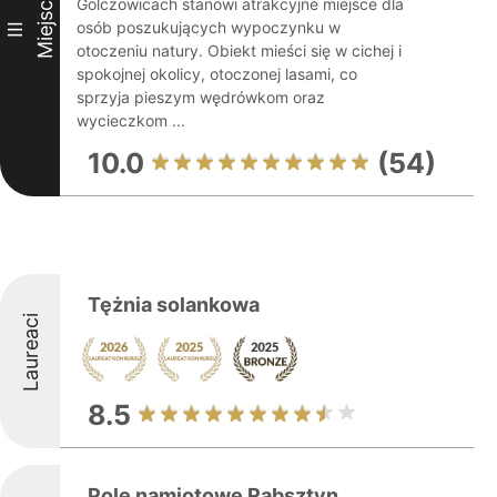
Miejsce
Golczowicach stanowi atrakcyjne miejsce dla
osób poszukujących wypoczynku w
III
otoczeniu natury. Obiekt mieści się w cichej i
spokojnej okolicy, otoczonej lasami, co
sprzyja pieszym wędrówkom oraz
wycieczkom ...
10.0
(54)
Tężnia solankowa
Laureaci
8.5
Pole namiotowe Rabsztyn