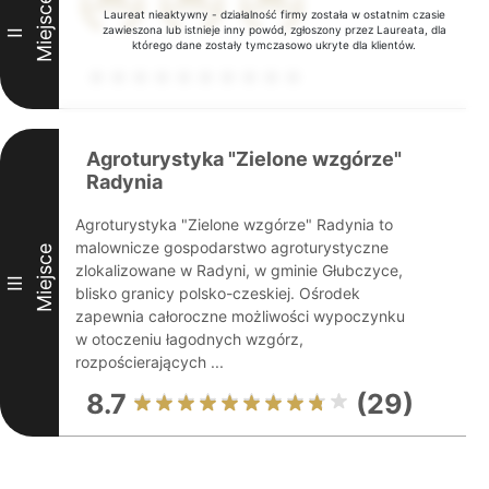
Miejsce
Laureat nieaktywny - działalność firmy została w ostatnim czasie
zawieszona lub istnieje inny powód, zgłoszony przez Laureata, dla
II
którego dane zostały tymczasowo ukryte dla klientów.
Agroturystyka "Zielone wzgórze"
Radynia
Agroturystyka "Zielone wzgórze" Radynia to
malownicze gospodarstwo agroturystyczne
Miejsce
zlokalizowane w Radyni, w gminie Głubczyce,
III
blisko granicy polsko-czeskiej. Ośrodek
zapewnia całoroczne możliwości wypoczynku
w otoczeniu łagodnych wzgórz,
rozpościerających ...
8.7
(29)