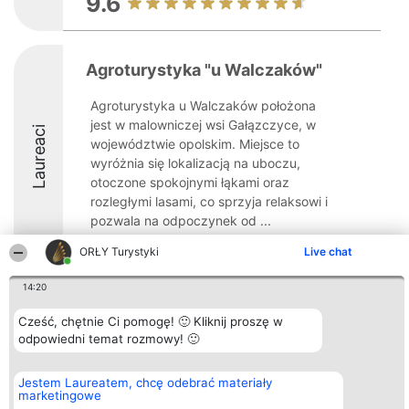
9.6
Agroturystyka "u Walczaków"
Agroturystyka u Walczaków położona
jest w malowniczej wsi Gałązczyce, w
Laureaci
województwie opolskim. Miejsce to
wyróżnia się lokalizacją na uboczu,
otoczone spokojnymi łąkami oraz
rozległymi lasami, co sprzyja relaksowi i
pozwala na odpoczynek od ...
9.2
ORŁY Turystyki
Live chat
14:20
Organizator plebiscytu
Plebiscyt
Kontakt
Cześć, chętnie Ci pomogę! 🙂 Kliknij proszę w
Bright Side Solutions sp. z o.
Laureaci
Kontakt
odpowiedni temat rozmowy! 🙂
o. sp. k.
Lista
ul. Ruska 22
wszystkich
Wrocław 50-079
Laureatów
Jestem Laureatem, chcę odebrać materiały
KRS 0000749100 | Regon
Zasady
marketingowe
381313360 | NIP 8943132676
Regulamin