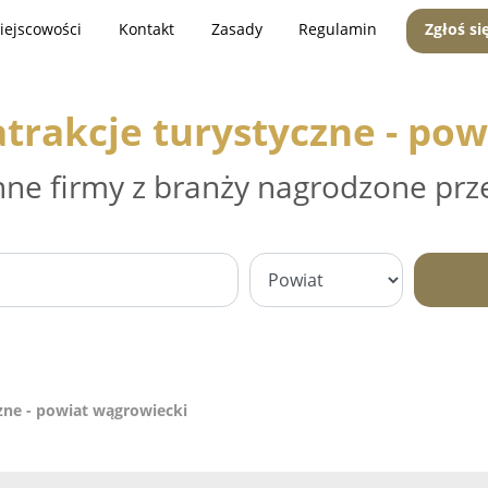
iejscowości
Kontakt
Zasady
Regulamin
Zgłoś si
atrakcje turystyczne - po
nne firmy z branży nagrodzone prz
czne - powiat wągrowiecki