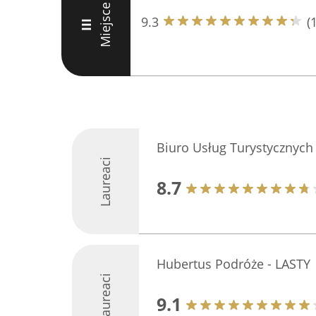
Miejsce
9.3
(
III
Biuro Usług Turystycznyc
Laureaci
8.7
Hubertus Podróże - LASTY
Laureaci
9.1