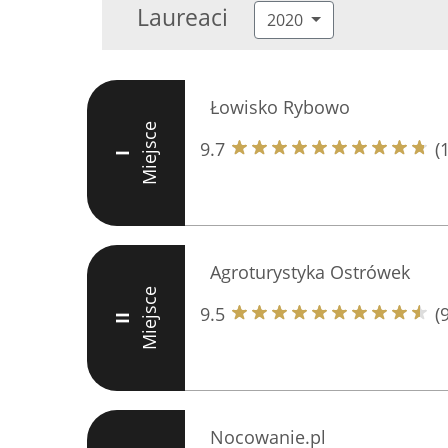
Laureaci
2020
Łowisko Rybowo
Miejsce
9.7
(
I
Agroturystyka Ostrówek
Miejsce
9.5
(
II
Nocowanie.pl