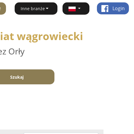
ę
Login
Inne branże
wiat wągrowiecki
ez Orły
Szukaj