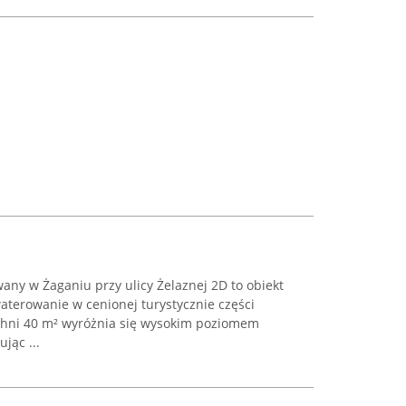
any w Żaganiu przy ulicy Żelaznej 2D to obiekt
terowanie w cenionej turystycznie części
chni 40 m² wyróżnia się wysokim poziomem
jąc ...