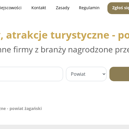
iejscowości
Kontakt
Zasady
Regulamin
Zgłoś si
, atrakcje turystyczne - p
nne firmy z branży nagrodzone prz
zne - powiat żagański