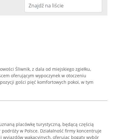
wości Śliwnik, z dala od miejskiego zgiełku,
jscem oferującym wypoczynek w otoczeniu
pozycji gości pięć komfortowych pokoi, w tym
 uznaną placówkę turystyczną, będącą częścią
r podróży w Polsce. Działalność firmy koncentruje
ji wyjazdów wakacyjnych, oferując bogaty wybór