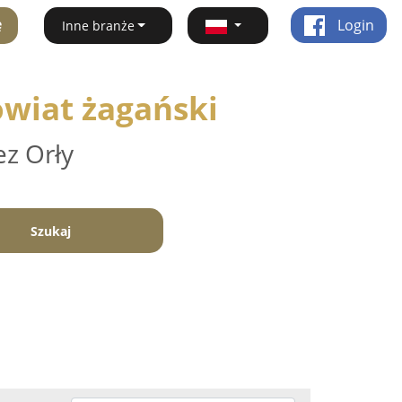
ę
Login
Inne branże
owiat żagański
ez Orły
Szukaj