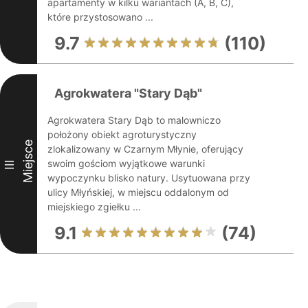
apartamenty w kilku wariantach (A, B, C),
które przystosowano ...
9.7
(110)
Agrokwatera "Stary Dąb"
Agrokwatera Stary Dąb to malowniczo
położony obiekt agroturystyczny
Miejsce
zlokalizowany w Czarnym Młynie, oferujący
swoim gościom wyjątkowe warunki
III
wypoczynku blisko natury. Usytuowana przy
ulicy Młyńskiej, w miejscu oddalonym od
miejskiego zgiełku ...
9.1
(74)