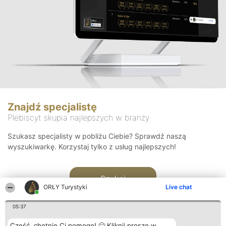
Znajdź specjalistę
Plebiscyt skupia najlepszych w branży
Szukasz specjalisty w pobliżu Ciebie? Sprawdź naszą
wyszukiwarkę. Korzystaj tylko z usług najlepszych!
Szukaj
ORŁY Turystyki
Live chat
05:37
Cześć, chętnie Ci pomogę! 🙂 Kliknij proszę w