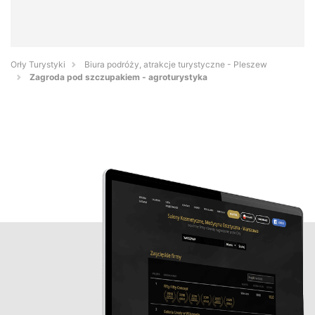
Orły Turystyki
Biura podróży, atrakcje turystyczne - Pleszew
Zagroda pod szczupakiem - agroturystyka