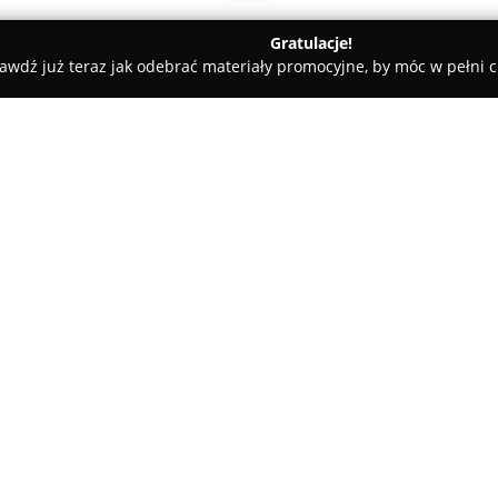
Gratulacje!
awdź już teraz jak odebrać materiały promocyjne, by móc w pełni c
zne - Dąbrowa Górnicza
Biuro Podróży Rainbow
O firmie:
Biuro Podróży Rainbow
to uzn
rynku polskim już od 1990 roku
oferując wyjazdy do przeszło s
letnim, jak i zimowym. Firma sp
Pokaż więcej >>
wycieczek objazdowych, podróż
łączą zwiedzanie ze spokojny
klientów.
skiego 6
Rainbow zapewnia kompleksową