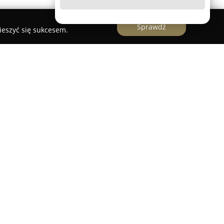
Sprawdź
ieszyć się sukcesem.
ana firma działająca w branży turystycznej na
. Należy do ścisłej czołówki touroperatorów,
tu zagranicznych miejsc, zarówno w sezonie
ecjalizuje się w organizacji różnorodnych
y egzotycznych oraz oryginalnych pakietów, które
m wypoczynkiem, dostosowanych do oczekiwań
 obsługę, począwszy od transportu i