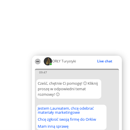
ORŁY Turystyki
Live chat
09:47
Cześć, chętnie Ci pomogę! 🙂 Kliknij
proszę w odpowiedni temat
rozmowy! 🙂
Jestem Laureatem, chcę odebrać
materiały marketingowe
Chcę zgłosić swoją firmę do Orłów
Mam inną sprawę