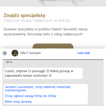
Znajdź specjalistę
Plebiscyt skupia najlepszych w branży
Szukasz specjalisty w pobliżu Ciebie? Sprawdź naszą
wyszukiwarkę. Korzystaj tylko z usług najlepszych!
Szukaj
ORŁY Turystyki
Live chat
09:14
Cześć, chętnie Ci pomogę! 🙂 Kliknij proszę w
odpowiedni temat rozmowy! 🙂
Organizator plebiscytu
Plebiscyt
Kontakt
Jestem Laureatem, chcę odebrać materiały
Bright Side Solutions sp. z o.
Laureaci
Kontakt
marketingowe
o. sp. k.
Lista
ul. Ruska 22
wszystkich
Chcę zgłosić swoją firmę do Orłów
Wrocław 50-079
Laureatów
Mam inną sprawę
KRS 0000749100 | Regon
Zasady
381313360 | NIP 8943132676
Regulamin