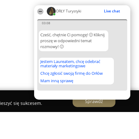
ORŁY Turystyki
Live chat
03:08
Cześć, chętnie Ci pomogę! 🙂 Kliknij
proszę w odpowiedni temat
rozmowy! 🙂
Jestem Laureatem, chcę odebrać
materiały marketingowe
Chcę zgłosić swoją firmę do Orłów
Mam inną sprawę
Sprawdź
ieszyć się sukcesem.