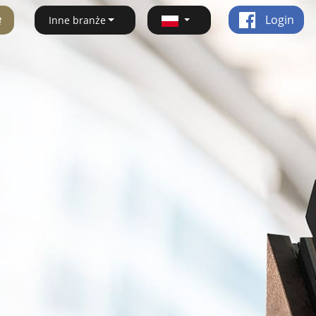
ę
Login
Inne branże