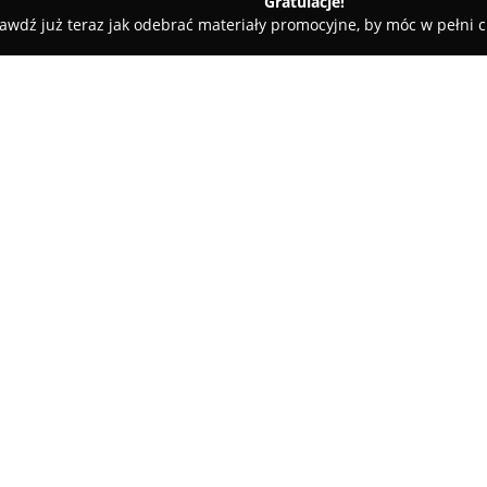
Gratulacje!
awdź już teraz jak odebrać materiały promocyjne, by móc w pełni c
ne - Lubomierz
Dom na skraju
O firmie:
Dom na Skraju
to agroturystyk
Lubomierza, w malowniczej okol
10-hektarowym gospodarstwie e
rasy śląskiej. Otoczenie lasów, 
Pokaż więcej >>
idealne warunki do odpoczynku
powierzchni wokół zabudowań 
prywatność.
W ofercie dostępne są opcje za
wolnego czasu. Na terenie gos
i wędzarnią, basen, boiska do s