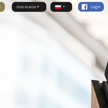
ę
Login
Inne branże