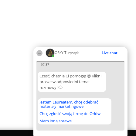
ORŁY Turystyki
Live chat
07:37
Cześć, chętnie Ci pomogę! 🙂 Kliknij
proszę w odpowiedni temat
rozmowy! 🙂
Jestem Laureatem, chcę odebrać
materiały marketingowe
Chcę zgłosić swoją firmę do Orłów
Mam inną sprawę