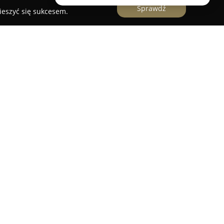
Sprawdź
ieszyć się sukcesem.
a położona w miejscowości Milęcice, niedaleko
icy Pogórza Izerskiego. Obiekt znajduje się na
kologicznym, gdzie prowadzi się hodowlę koni
łąk i pól tworzy strefę ciszy i spokoju, zapewniając
 z dala od codziennego hałasu. Ponad połowa
została ogrodzona, co gwarantuje gościom
równo relaksu, jak i aktywnego spędzania
podarstwa znajdują się zadaszona wiata z grillem
iatkówki oraz gry w bule, miejsce na ognisko, a