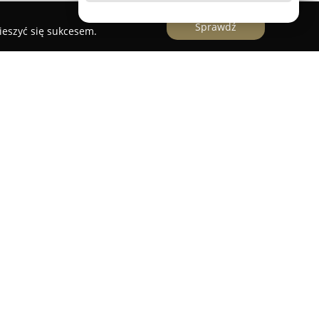
Sprawdź
ieszyć się sukcesem.
najduje się tuż nad jeziorem Trzesiecko w
lowniczą lokalizacją oraz atrakcyjnymi warunkami
 dyspozycji wygodne apartamenty, lokale i domki
towane z myślą o zachowaniu wysokiego standardu
ry. Każde z pomieszczeń wyposażono w łazienkę,
ynkową, a wybrane jednotki posiadają także
rywatność.
z aktywności rekreacyjnych. Na terenie
osty – zarówno wędkarski, jak i wypoczynkowy –