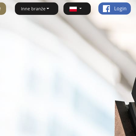
ę
Login
Inne branże