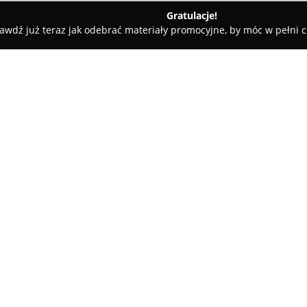
Gratulacje!
awdź już teraz jak odebrać materiały promocyjne, by móc w pełni c
ne - Szczecinek
Agroturystyka Dwa Pomosty
O firmie:
Agroturystyka Dwa Pomosty
z
Szczecinku, wyróżniając się ma
do wypoczynku. Goście mają do
letniskowe, które są zaprojek
Pokaż więcej >>
i przyjaznej, domowej atmosfe
aneks kuchenny i część wypocz
taras, gwarantując wygodę i p
Obiekt oferuje szeroki wachlar
agroturystyki znajdują się pom