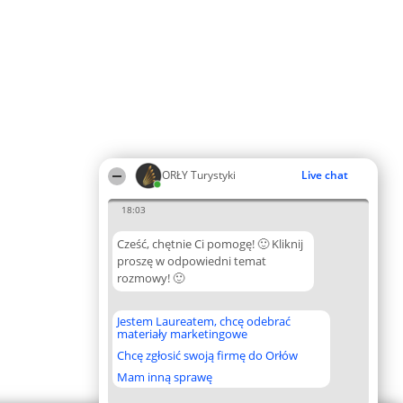
ORŁY Turystyki
Live chat
18:03
Cześć, chętnie Ci pomogę! 🙂 Kliknij
proszę w odpowiedni temat
rozmowy! 🙂
Jestem Laureatem, chcę odebrać
materiały marketingowe
Chcę zgłosić swoją firmę do Orłów
Mam inną sprawę