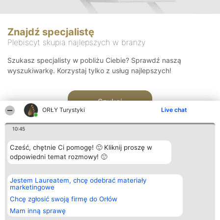
Znajdź specjalistę
Plebiscyt skupia najlepszych w branży
Szukasz specjalisty w pobliżu Ciebie? Sprawdź naszą
wyszukiwarkę. Korzystaj tylko z usług najlepszych!
Szukaj
ORŁY Turystyki
Live chat
10:45
Cześć, chętnie Ci pomogę! 🙂 Kliknij proszę w
odpowiedni temat rozmowy! 🙂
Organizator plebiscytu
Plebiscyt
Kontakt
Jestem Laureatem, chcę odebrać materiały
Bright Side Solutions sp. z o.
Laureaci
Kontakt
marketingowe
o. sp. k.
Lista
ul. Ruska 22
wszystkich
Chcę zgłosić swoją firmę do Orłów
Wrocław 50-079
Laureatów
Mam inną sprawę
KRS 0000749100 | Regon
Zasady
381313360 | NIP 8943132676
Regulamin