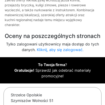
zakres oferty rekreacyjnej wchodzą jazda konna,
przejazdy bryczką, kuligi zimowe, piesze i rowerowe
wycieczki, a także nurkowanie z instruktorem. Kombinacja
malowniczej lokalizacji, szerokiej oferty atrakcji oraz
kuchni regionalnej nadaje temu miejscu wyjątkowy
charakter.
Oceny na poszczególnych stronach
Tylko zalogowani użytkownicy maja dostęp do tych
danych.
Kliknij, aby się zalogować.
To Twoja firma
?
Gratulacje!
Sprawdź jak odebrać materiały
promocyjne!
Strzelce Opolskie
Szymiszów Wolności 51