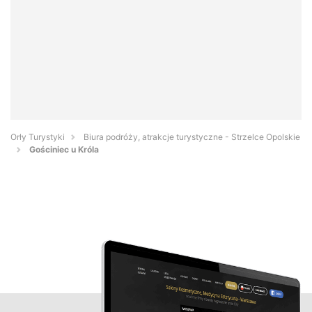
Orły Turystyki
Biura podróży, atrakcje turystyczne - Strzelce Opolskie
Gościniec u Króla