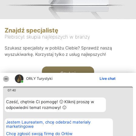
Znajdź specjalistę
Plebiscyt skupia najlepszych w branży
Szukasz specjalisty w pobliżu Ciebie? Sprawdź naszą
wyszukiwarkę. Korzystaj tylko z usług najlepszych!
Szukaj
ORŁY Turystyki
Live chat
07:40
Cześć, chętnie Ci pomogę! 🙂 Kliknij proszę w
odpowiedni temat rozmowy! 🙂
Organizator plebiscytu
Plebiscyt
Kontakt
Jestem Laureatem, chcę odebrać materiały
Bright Side Solutions sp. z o.
Laureaci
Kontakt
marketingowe
o. sp. k.
Lista
ul. Ruska 22
wszystkich
Chcę zgłosić swoją firmę do Orłów