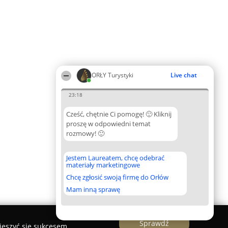
ORŁY Turystyki
Live chat
23:18
Cześć, chętnie Ci pomogę! 🙂 Kliknij
proszę w odpowiedni temat
rozmowy! 🙂
Jestem Laureatem, chcę odebrać
materiały marketingowe
Chcę zgłosić swoją firmę do Orłów
Mam inną sprawę
Sprawdź
ieszyć się sukcesem.