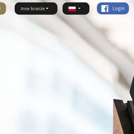
ę
Login
Inne branże