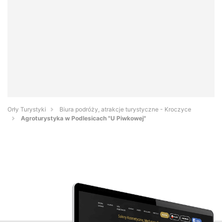
Orły Turystyki
Biura podróży, atrakcje turystyczne - Kroczyce
Agroturystyka w Podlesicach "U Piwkowej"