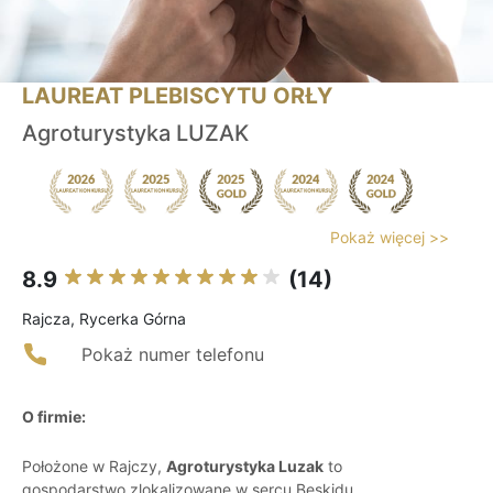
LAUREAT PLEBISCYTU ORŁY
Agroturystyka LUZAK
Pokaż więcej >>
8.9
(14)
Rajcza, Rycerka Górna
Pokaż numer telefonu
O firmie:
Położone w Rajczy,
Agroturystyka Luzak
to
gospodarstwo zlokalizowane w sercu Beskidu