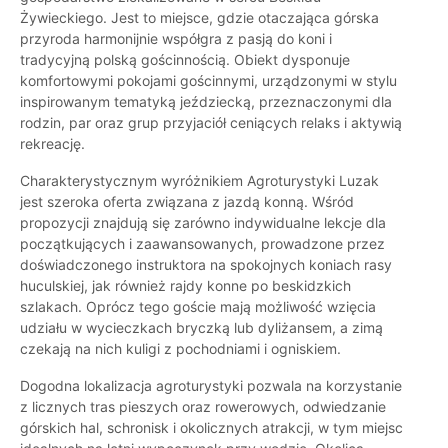
Żywieckiego. Jest to miejsce, gdzie otaczająca górska
przyroda harmonijnie współgra z pasją do koni i
tradycyjną polską gościnnością. Obiekt dysponuje
komfortowymi pokojami gościnnymi, urządzonymi w stylu
inspirowanym tematyką jeździecką, przeznaczonymi dla
rodzin, par oraz grup przyjaciół ceniących relaks i aktywią
rekreację.
Charakterystycznym wyróżnikiem Agroturystyki Luzak
jest szeroka oferta związana z jazdą konną. Wśród
propozycji znajdują się zarówno indywidualne lekcje dla
początkujących i zaawansowanych, prowadzone przez
doświadczonego instruktora na spokojnych koniach rasy
huculskiej, jak również rajdy konne po beskidzkich
szlakach. Oprócz tego goście mają możliwość wzięcia
udziału w wycieczkach bryczką lub dyliżansem, a zimą
czekają na nich kuligi z pochodniami i ogniskiem.
Dogodna lokalizacja agroturystyki pozwala na korzystanie
z licznych tras pieszych oraz rowerowych, odwiedzanie
górskich hal, schronisk i okolicznych atrakcji, w tym miejsc