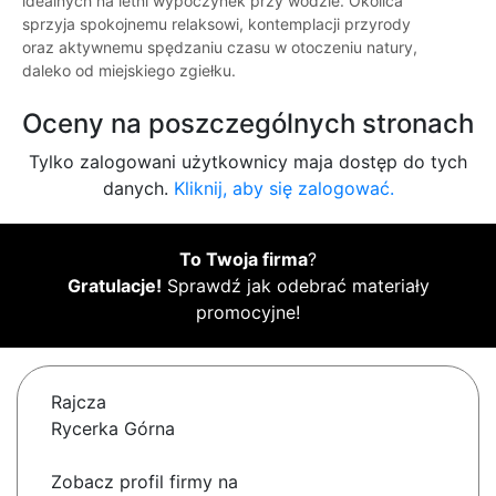
idealnych na letni wypoczynek przy wodzie. Okolica
sprzyja spokojnemu relaksowi, kontemplacji przyrody
oraz aktywnemu spędzaniu czasu w otoczeniu natury,
daleko od miejskiego zgiełku.
Oceny na poszczególnych stronach
Tylko zalogowani użytkownicy maja dostęp do tych
danych.
Kliknij, aby się zalogować.
To Twoja firma
?
Gratulacje!
Sprawdź jak odebrać materiały
promocyjne!
Rajcza
Rycerka Górna
Zobacz profil firmy na