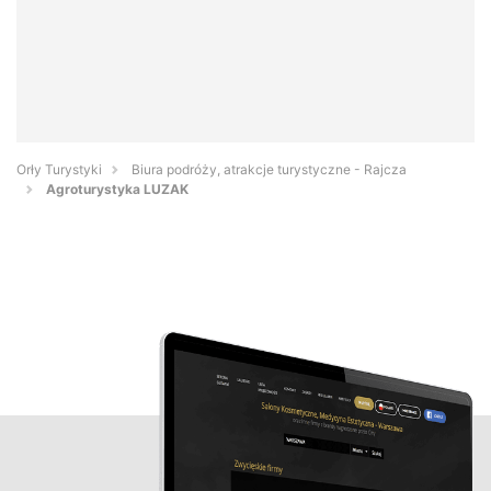
Orły Turystyki
Biura podróży, atrakcje turystyczne - Rajcza
Agroturystyka LUZAK