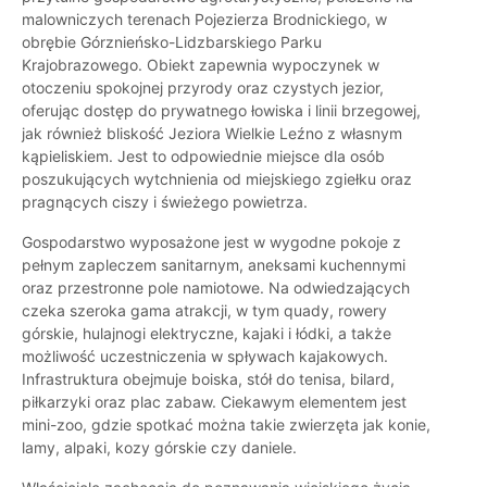
malowniczych terenach Pojezierza Brodnickiego, w
obrębie Górznieńsko-Lidzbarskiego Parku
Krajobrazowego. Obiekt zapewnia wypoczynek w
otoczeniu spokojnej przyrody oraz czystych jezior,
oferując dostęp do prywatnego łowiska i linii brzegowej,
jak również bliskość Jeziora Wielkie Leźno z własnym
kąpieliskiem. Jest to odpowiednie miejsce dla osób
poszukujących wytchnienia od miejskiego zgiełku oraz
pragnących ciszy i świeżego powietrza.
Gospodarstwo wyposażone jest w wygodne pokoje z
pełnym zapleczem sanitarnym, aneksami kuchennymi
oraz przestronne pole namiotowe. Na odwiedzających
czeka szeroka gama atrakcji, w tym quady, rowery
górskie, hulajnogi elektryczne, kajaki i łódki, a także
możliwość uczestniczenia w spływach kajakowych.
Infrastruktura obejmuje boiska, stół do tenisa, bilard,
piłkarzyki oraz plac zabaw. Ciekawym elementem jest
mini-zoo, gdzie spotkać można takie zwierzęta jak konie,
lamy, alpaki, kozy górskie czy daniele.