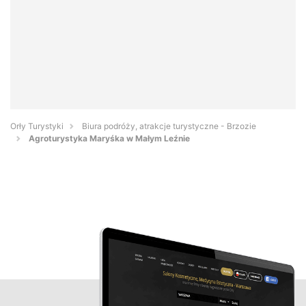
Orły Turystyki
Biura podróży, atrakcje turystyczne - Brzozie
Agroturystyka Maryśka w Małym Leźnie